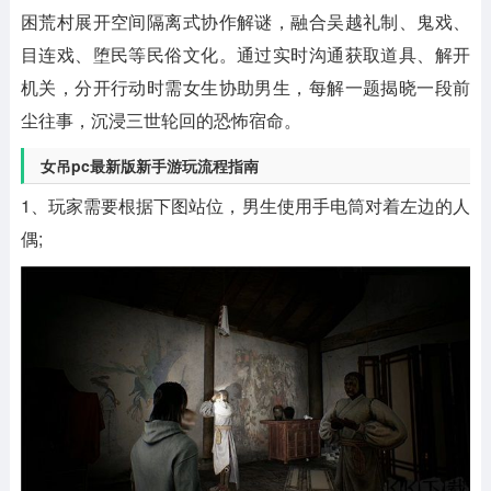
困荒村展开空间隔离式协作解谜，融合吴越礼制、鬼戏、
目连戏、堕民等民俗文化。通过实时沟通获取道具、解开
机关，分开行动时需女生协助男生，每解一题揭晓一段前
尘往事，沉浸三世轮回的恐怖宿命。
女吊pc最新版新手游玩流程指南
1、玩家需要根据下图站位，男生使用手电筒对着左边的人
偶;