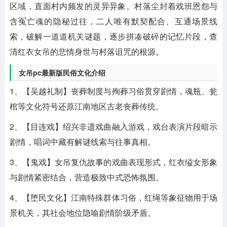
区域，直面村内频发的灵异异象。村落尘封着戏班恩怨与
含冤亡魂的隐秘过往，二人唯有默契配合、互通场景线
索，破解一道道机关谜题，逐步拼凑破碎的记忆片段，查
清红衣女吊的悲情身世与村落诅咒的根源。
女吊pc最新版民俗文化介绍
1、【吴越礼制】丧葬制度与殉葬习俗贯穿剧情，魂瓶、瓮
棺等文化符号还原江南地区古老丧葬传统。
2、【目连戏】绍兴非遗戏曲融入游戏，戏台表演片段暗示
剧情，唱词中藏有解谜线索与往事真相。
3、【鬼戏】女吊复仇故事的戏曲表现形式，红衣缢女形象
与剧情紧密结合，营造极致中式恐怖氛围。
4、【堕民文化】江南特殊群体习俗，红绳等象征物用于场
景机关，其社会地位隐喻剧情阶级矛盾。