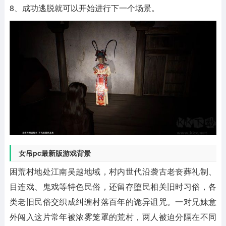
8、成功逃脱就可以开始进行下一个场景。
女吊pc最新版游戏背景
困荒村地处江南吴越地域，村内世代沿袭古老丧葬礼制、
目连戏、鬼戏等特色民俗，还留存堕民相关旧时习俗，各
类老旧民俗交织成纠缠村落百年的诡异诅咒。一对兄妹意
外闯入这片常年被浓雾笼罩的荒村，两人被迫分隔在不同