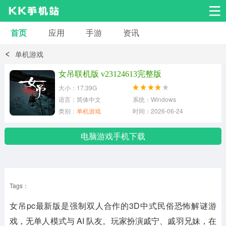
首页
应用
手游
资讯
安卓应用
安卓游戏
单机游戏
系统工具
交友聊天
影音播放
女吊联机版 v23124613完整版
大小：17.39G
小说漫画
学习教育
效率办公
语言：简体中文
系统：Windows
类别：
单机游戏
时间：2026-06-24
拍摄美化
生活服务
浏览下载
电脑游戏手机下载
运动健身
地图导航
网络购物
Tags：
金融理财
新闻资讯
游戏辅助
女吊pc最新版
是强制双人合作的3D中式民俗恐怖解谜游
安卓其它
戏，无单人模式与 AI 队友。玩家扮演戚宁、戚羽兄妹，在