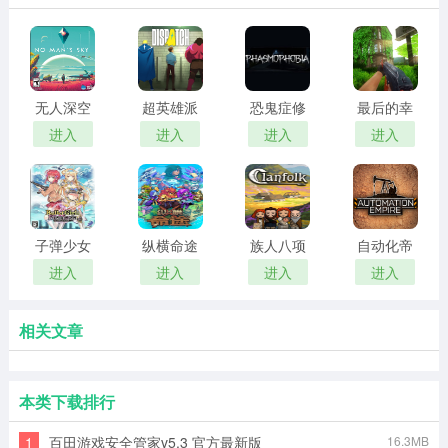
无人深空
超英雄派
恐鬼症修
最后的幸
修改器
遣中心修
改器
存者二十
进入
进入
进入
进入
改器
三项修改
器
子弹少女
纵横命途
族人八项
自动化帝
幻想十二
十一项修
修改器
国修改器
进入
进入
进入
进入
项修改器
改器
相关文章
本类下载排行
1
百田游戏安全管家v5.3 官方最新版
16.3MB