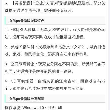
5、【吴语配音】江浙沪方言对话增强地域沉浸感，部分关
键提示通过吴语呈现，需仔细聆听解读。
女吊pc最新版游戏特色
1、强制双人联机：无单人模式设计，双人协作是核心玩
法，必须两名玩家同时在线才能推进游戏进程。
2、吴越民俗深耕：灵感源自鲁迅散文《女吊》，融合目连
戏、鬼戏、堕民等文化，还原真实江南丧葬符号。
3、空间隔离解谜：玩家被分隔在不同场景，所见所闻各不
相同，沟通协作是解开谜题的唯一途径。
4、3D写实场景：白墙灰瓦的江南古村、阴森戏台与老
宅，雾雨光影营造极致中式恐怖氛围与沉浸感。
女吊pc最新版推荐配置
操作系统: WIndows 10 / 11 64-bit