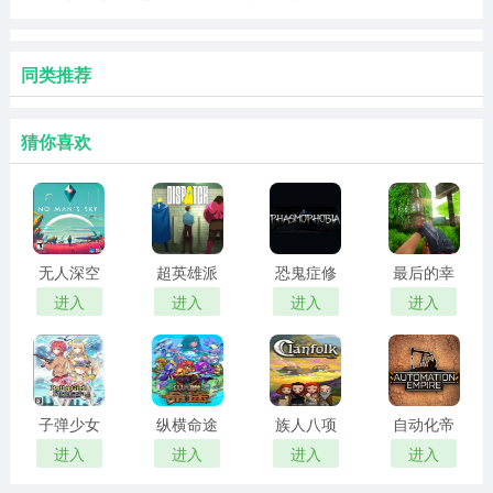
同类推荐
猜你喜欢
无人深空
超英雄派
恐鬼症修
最后的幸
修改器
遣中心修
改器
存者二十
进入
进入
进入
进入
改器
三项修改
器
子弹少女
纵横命途
族人八项
自动化帝
幻想十二
十一项修
修改器
国修改器
进入
进入
进入
进入
项修改器
改器