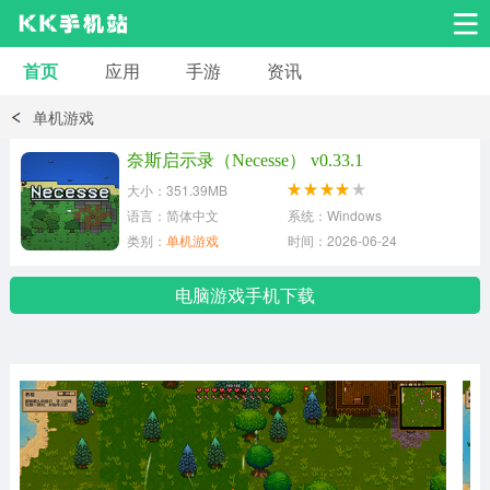
首页
应用
手游
资讯
安卓应用
安卓游戏
单机游戏
系统工具
交友聊天
影音播放
奈斯启示录（Necesse） v0.33.1
大小：351.39MB
小说漫画
学习教育
效率办公
语言：简体中文
系统：Windows
类别：
单机游戏
时间：2026-06-24
拍摄美化
生活服务
浏览下载
电脑游戏手机下载
运动健身
地图导航
网络购物
金融理财
新闻资讯
游戏辅助
安卓其它