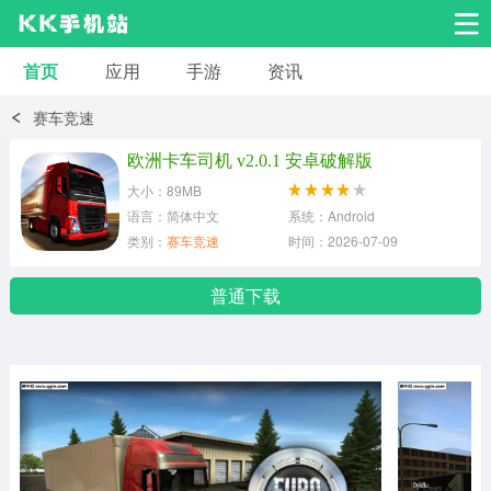
首页
应用
手游
资讯
安卓应用
安卓游戏
赛车竞速
系统工具
交友聊天
影音播放
欧洲卡车司机 v2.0.1 安卓破解版
大小：89MB
小说漫画
学习教育
效率办公
语言：简体中文
系统：Android
类别：
赛车竞速
时间：2026-07-09
拍摄美化
生活服务
浏览下载
普通下载
运动健身
地图导航
网络购物
金融理财
新闻资讯
游戏辅助
安卓其它