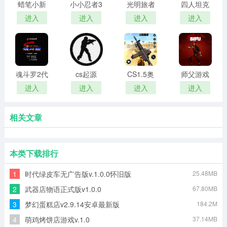
蜡笔小新
小小忍者3
光明旅者
四人坦克
跑酷
免费版
内置菜单
大战手游
进入
进入
进入
进入
版
魂斗罗2代
cs起源
CS1.5奥
师父游戏
美
进入
进入
进入
进入
相关文章
本类下载排行
1
时代绿皮车无广告版v.1.0.0怀旧版
25.48MB
2
武器店物语正式版v1.0.0
67.80MB
3
梦幻蛋糕店v2.9.14安卓最新版
184.2M
4
萌鸡烤饼店游戏v.1.0
37.14MB