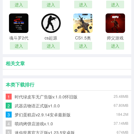
跑酷
免费版
内置菜单
大战手游
进入
进入
进入
进入
版
魂斗罗2代
cs起源
CS1.5奥
师父游戏
美
进入
进入
进入
进入
相关文章
本类下载排行
1
时代绿皮车无广告版v.1.0.0怀旧版
25.48MB
2
武器店物语正式版v1.0.0
67.80MB
3
梦幻蛋糕店v2.9.14安卓最新版
184.2M
4
萌鸡烤饼店游戏v.1.0
37.14MB
5
迷你世界官方正版v1.23.5安卓版
674MB