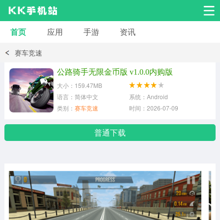
首页
应用
手游
资讯
安卓应用
安卓游戏
赛车竞速
系统工具
交友聊天
影音播放
公路骑手无限金币版 v1.0.0内购版
大小：159.47MB
小说漫画
学习教育
效率办公
语言：简体中文
系统：Android
类别：
赛车竞速
时间：2026-07-09
拍摄美化
生活服务
浏览下载
普通下载
运动健身
地图导航
网络购物
金融理财
新闻资讯
游戏辅助
安卓其它