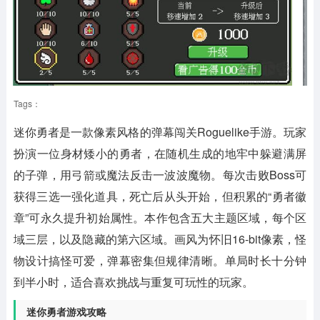
Tags：
迷你勇者
是一款像素风格的弹幕闯关Roguelike手游。玩家
扮演一位身材矮小的勇者，在随机生成的地牢中躲避满屏
的子弹，用弓箭或魔法反击一波波魔物。每次击败Boss可
获得三选一强化道具，死亡后从头开始，但积累的“勇者徽
章”可永久提升初始属性。本作包含五大主题区域，每个区
域三层，以及隐藏的第六区域。画风为怀旧16-bit像素，怪
物设计搞怪可爱，弹幕密集但规律清晰。单局时长十分钟
到半小时，适合喜欢挑战与重复可玩性的玩家。
迷你勇者游戏攻略