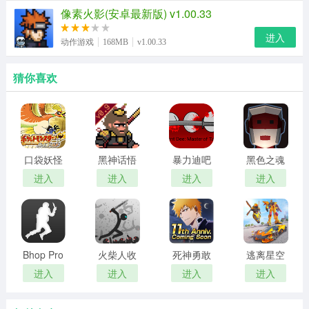
像素火影(安卓最新版) v1.00.33
进入
动作游戏
168MB
v1.00.33
猜你喜欢
口袋妖怪
黑神话悟
暴力迪吧
黑色之魂
心金
空
血染乱域
进入
进入
进入
进入
Bhop Pro
火柴人收
死神勇敢
逃离星空
割者
的灵魂
进入
进入
进入
进入