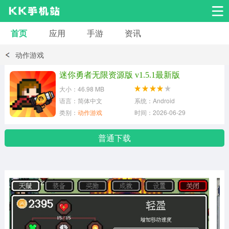
首页
应用
手游
资讯
安卓应用
安卓游戏
动作游戏
系统工具
交友聊天
影音播放
迷你勇者无限资源版 v1.5.1最新版
大小：46.98 MB
小说漫画
学习教育
效率办公
语言：简体中文
系统：Android
类别：
动作游戏
时间：2026-06-29
拍摄美化
生活服务
浏览下载
普通下载
运动健身
地图导航
网络购物
金融理财
新闻资讯
游戏辅助
安卓其它