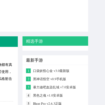
精选手游
最新手游
物都有真
1
口袋妖怪心金 v3.0最新版
可使用，
风格射击
2
黑神话悟空 v0.9手机版
3
暴力迪吧血染乱域 v7.0安卓版
4
黑色之魂 v1.0安卓版
5
Bhop Pro v2.6.3正版