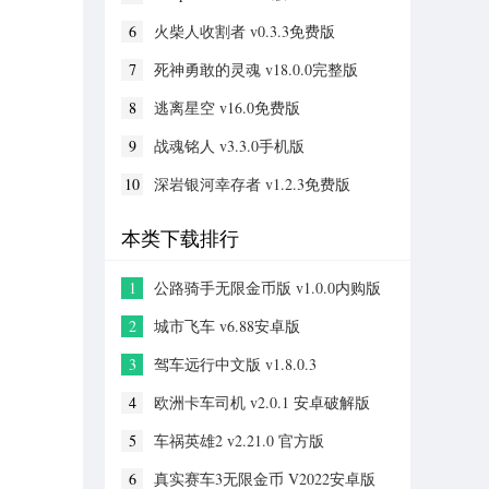
6
火柴人收割者 v0.3.3免费版
7
死神勇敢的灵魂 v18.0.0完整版
8
逃离星空 v16.0免费版
9
战魂铭人 v3.3.0手机版
10
深岩银河幸存者 v1.2.3免费版
本类下载排行
1
公路骑手无限金币版 v1.0.0内购版
2
城市飞车 v6.88安卓版
3
驾车远行中文版 v1.8.0.3
4
欧洲卡车司机 v2.0.1 安卓破解版
5
车祸英雄2 v2.21.0 官方版
6
真实赛车3无限金币 V2022安卓版