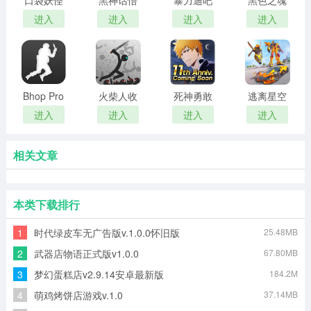
口袋妖怪
黑神话悟
暴力迪吧
黑色之魂
心金
空
血染乱域
进入
进入
进入
进入
Bhop Pro
火柴人收
死神勇敢
逃离星空
割者
的灵魂
进入
进入
进入
进入
相关文章
本类下载排行
1
时代绿皮车无广告版v.1.0.0怀旧版
25.48MB
2
武器店物语正式版v1.0.0
67.80MB
3
梦幻蛋糕店v2.9.14安卓最新版
184.2M
4
萌鸡烤饼店游戏v.1.0
37.14MB