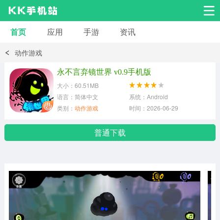
首页
应用
手游
资讯
安卓应用
安卓游戏
动作游戏
系统工具
交友聊天
影音播放
永不言弃镜世界 v0.9手机版
大小：60.51MB
小说漫画
学习教育
效率办公
语言：简体中文
系统：Android
类别：
动作游戏
时间：2026-06-29
拍摄美化
生活服务
浏览下载
普通下载
运动健身
地图导航
网络购物
金融理财
新闻资讯
游戏辅助
安卓其它