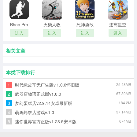
Bhop Pro
火柴人收
死神勇敢
逃离星空
割者
的灵魂
进入
进入
进入
进入
相关文章
本类下载排行
1
时代绿皮车无广告版v.1.0.0怀旧版
25.48MB
2
武器店物语正式版v1.0.0
67.80MB
3
梦幻蛋糕店v2.9.14安卓最新版
184.2M
4
萌鸡烤饼店游戏v.1.0
37.14MB
5
迷你世界官方正版v1.23.5安卓版
674MB