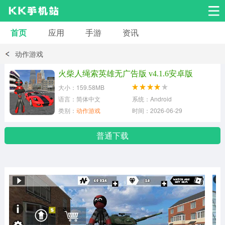
首页
应用
手游
资讯
安卓应用
安卓游戏
动作游戏
系统工具
交友聊天
影音播放
火柴人绳索英雄无广告版 v4.1.6安卓版
大小：159.58MB
小说漫画
学习教育
效率办公
语言：简体中文
系统：Android
类别：
动作游戏
时间：2026-06-29
拍摄美化
生活服务
浏览下载
普通下载
运动健身
地图导航
网络购物
金融理财
新闻资讯
游戏辅助
安卓其它