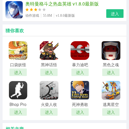
奥特曼格斗之热血英雄 v1.8.0最新版
进入
动作游戏
55.8M
v1.8.0最新版
猜你喜欢
口袋妖怪
黑神话悟
暴力迪吧
黑色之魂
心金
空
血染乱域
进入
进入
进入
进入
Bhop Pro
火柴人收
死神勇敢
逃离星空
割者
的灵魂
进入
进入
进入
进入
相关文章