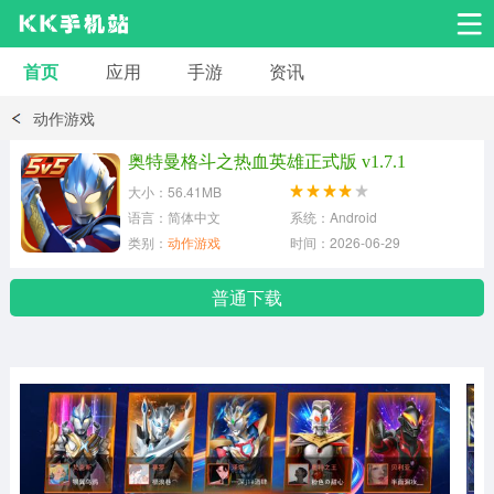
首页
应用
手游
资讯
安卓应用
安卓游戏
动作游戏
系统工具
交友聊天
影音播放
奥特曼格斗之热血英雄正式版 v1.7.1
大小：56.41MB
小说漫画
学习教育
效率办公
语言：简体中文
系统：Android
类别：
动作游戏
时间：2026-06-29
拍摄美化
生活服务
浏览下载
普通下载
运动健身
地图导航
网络购物
金融理财
新闻资讯
游戏辅助
安卓其它