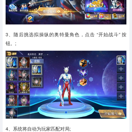
3、随后挑选拟操纵的奥特曼角色，点击 “开始战斗” 按
钮。;
4、系统将自动为玩家匹配对局;