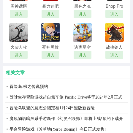
黑神话悟
暴力迪吧
黑色之魂
Bhop Pro
空
血染乱域
进入
进入
进入
进入
火柴人收
死神勇敢
逃离星空
战魂铭人
割者
的灵魂
进入
进入
进入
进入
相关文章
冒险岛:枫之传说预约
驾驶生存冒险游戏超自然车旅 Pacific Drive将于2024年2月正式
发布
冒险岛联盟的意志公测定档1月24日竖版新冒险
魔镜物语暗黑系手游新作《幻灵召唤师》即将上线!预约下载开
启冒险!
平台冒险游戏《芳草地(Yerba Buena)》今日正式发售!