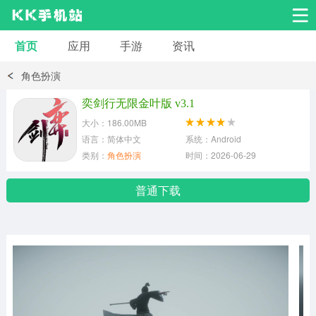
首页
应用
手游
资讯
安卓应用
安卓游戏
角色扮演
系统工具
交友聊天
影音播放
奕剑行无限金叶版 v3.1
大小：186.00MB
小说漫画
学习教育
效率办公
语言：简体中文
系统：Android
类别：
角色扮演
时间：2026-06-29
拍摄美化
生活服务
浏览下载
普通下载
运动健身
地图导航
网络购物
金融理财
新闻资讯
游戏辅助
安卓其它