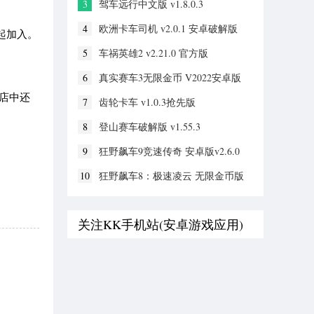
3
驾车远行中文版 v1.8.0.3
4
欧洲卡车司机 v2.0.1 安卓破解版
一起加入。
5
车祸英雄2 v2.21.0 官方版
6
真实赛车3无限金币 V2022安卓版
商店中还
7
齿轮卡车 v1.0.3抢先版
8
登山赛车破解版 v1.55.3
9
狂野飙车9竞速传奇 安卓版v2.6.0
10
狂野飙车8：极速凌云 无限金币版
关注KK手机站(安卓游戏应用)