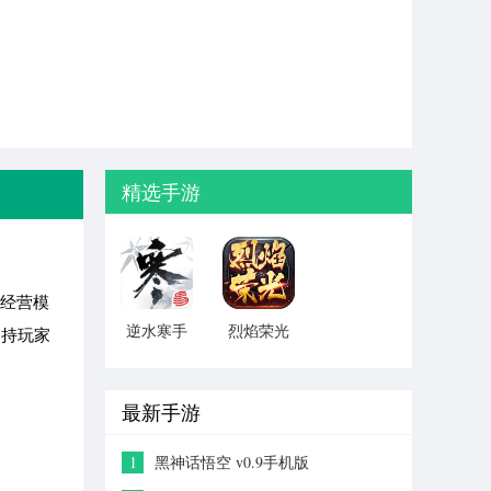
精选手游
的经营模
逆水寒手
烈焰荣光
支持玩家
游2023安
之魂师斗
卓最新版
罗(传奇手
游)
最新手游
1
黑神话悟空 v0.9手机版