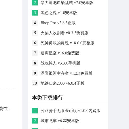
2
暴力迪吧血染乱域 v7.0安卓版
3
黑色之魂 v1.0安卓版
4
Bhop Pro v2.6.3正版
5
火柴人收割者 v0.3.3免费版
6
死神勇敢的灵魂 v18.0.0完整版
7
逃离星空 v16.0免费版
8
战魂铭人 v3.3.0手机版
9
深岩银河幸存者 v1.2.3免费版
10
地铁归来2033 v6.0.4正版
本类下载排行
能性，
1
公路骑手无限金币版 v1.0.0内购版
2
城市飞车 v6.88安卓版