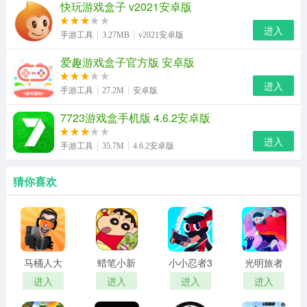
快玩游戏盒子 v2021安卓版
进入
手游工具
3.27MB
v2021安卓版
爱趣游戏盒子官方版 安卓版
进入
手游工具
27.2M
安卓版
7723游戏盒手机版 4.6.2安卓版
进入
手游工具
35.7M
4.6.2安卓版
猜你喜欢
马桶人大
蜡笔小新
小小忍者3
光明旅者
战
跑酷
免费版
内置菜单
进入
进入
进入
进入
版