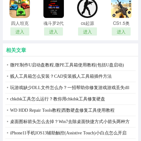
四人坦克
魂斗罗2代
cs起源
CS1.5奥
大战手游
美
进入
进入
进入
进入
相关文章
微PE制作U启动盘教程,微PE工具箱使用教程(包括U盘启动)
贱人工具箱怎么安装？CAD安装贱人工具箱插件方法
玩游戏缺少DLL文件怎么办？一招帮助你修复游戏游戏丢失dll
问题
chkdsk工具怎么运行？教你用chkdsk工具修复硬盘
WD HDD Repair Tools教程|西数硬盘修复工具使用教程
桌面图标箭头怎么去掉？Win7去除桌面快捷方式小箭头两种方
法(注册表+工具)
iPhone11手机IOS13辅助触控(Assistive Touch)小白点怎么开启