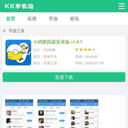
首页
应用
手游
资讯
安卓应用
安卓游戏
手游工具
系统工具
交友聊天
影音播放
小鸡模拟器安卓版 v1.8.5
大小：78.5MB
小说漫画
学习教育
效率办公
语言：简体中文
系统：Android
类别：
手游工具
时间：2026-07-09
拍摄美化
生活服务
浏览下载
普通下载
运动健身
地图导航
网络购物
金融理财
新闻资讯
游戏辅助
安卓其它