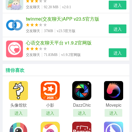
进入
交友聊天
92.20 MB
v2.0.1
twinme(交友聊天)APP v23.5官方版
进入
交友聊天
37MB
v23.5官方版
心语交友聊天平台 v1.9.2官网版
进入
交友聊天
71.83MB
v1.9.2官网版
猜你喜欢
头像馆软
小影
DazzChic
Movepic
件最新版
相机
进入
进入
进入
进入