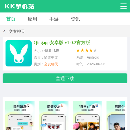
首页
应用
手游
资讯
安卓应用
安卓游戏
交友聊天
系统工具
交友聊天
影音播放
Qingapp安卓版 v1.0.2官方版
大小：48.51 MB
小说漫画
学习教育
效率办公
语言：简体中文
系统：Android
类别：
交友聊天
时间：2026-06-23
拍摄美化
生活服务
浏览下载
普通下载
运动健身
地图导航
网络购物
金融理财
新闻资讯
游戏辅助
安卓其它