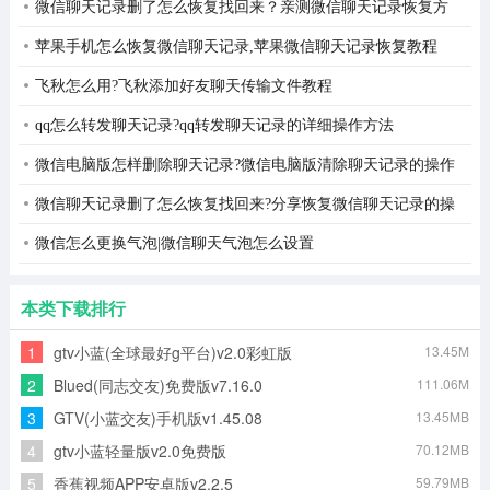
微信聊天记录删了怎么恢复找回来？亲测微信聊天记录恢复方
法
苹果手机怎么恢复微信聊天记录,苹果微信聊天记录恢复教程
飞秋怎么用?飞秋添加好友聊天传输文件教程
qq怎么转发聊天记录?qq转发聊天记录的详细操作方法
微信电脑版怎样删除聊天记录?微信电脑版清除聊天记录的操作
方法
微信聊天记录删了怎么恢复找回来?分享恢复微信聊天记录的操
作方法
微信怎么更换气泡|微信聊天气泡怎么设置
本类下载排行
1
gtv小蓝(全球最好g平台)v2.0彩虹版
13.45M
2
Blued(同志交友)免费版v7.16.0
111.06M
3
GTV(小蓝交友)手机版v1.45.08
13.45MB
4
gtv小蓝轻量版v2.0免费版
70.12MB
5
香蕉视频APP安卓版v2.2.5
59.79MB