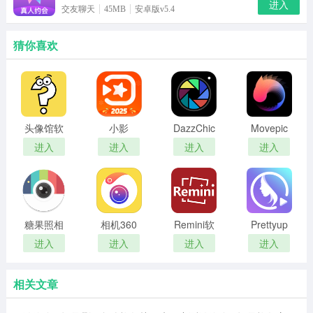
进入
交友聊天
45MB
安卓版v5.4
猜你喜欢
头像馆软
小影
DazzChic
Movepic
件最新版
相机
进入
进入
进入
进入
糖果照相
相机360
Remini软
Prettyup
机
件
软件
进入
进入
进入
进入
相关文章