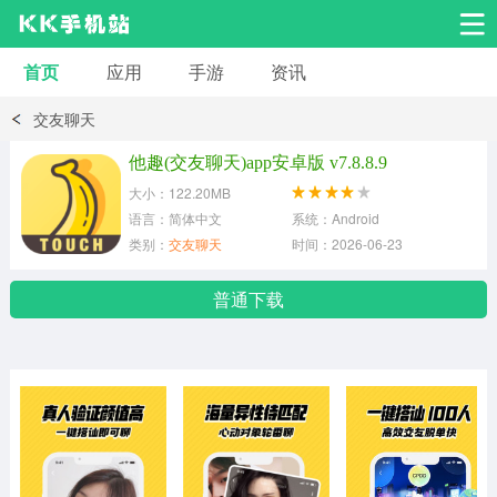
首页
应用
手游
资讯
安卓应用
安卓游戏
交友聊天
系统工具
交友聊天
影音播放
他趣(交友聊天)app安卓版 v7.8.8.9
大小：122.20MB
小说漫画
学习教育
效率办公
语言：简体中文
系统：Android
类别：
交友聊天
时间：2026-06-23
拍摄美化
生活服务
浏览下载
普通下载
运动健身
地图导航
网络购物
金融理财
新闻资讯
游戏辅助
安卓其它