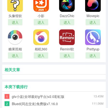
头像馆软
小影
DazzChic
Movepic
件最新版
相机
进入
进入
进入
进入
糖果照相
相机360
Remini软
Prettyup
机
件
软件
进入
进入
进入
进入
相关文章
本类下载排行
1
gtv小蓝(全球最好g平台)v2.0彩虹版
13.45M
2
Blued(同志交友)免费版v7.16.0
111.06M