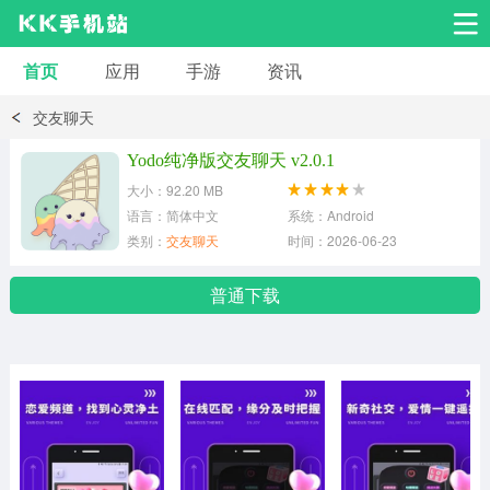
首页
应用
手游
资讯
安卓应用
安卓游戏
交友聊天
系统工具
交友聊天
影音播放
Yodo纯净版交友聊天 v2.0.1
大小：92.20 MB
小说漫画
学习教育
效率办公
语言：简体中文
系统：Android
类别：
交友聊天
时间：2026-06-23
拍摄美化
生活服务
浏览下载
普通下载
运动健身
地图导航
网络购物
金融理财
新闻资讯
游戏辅助
安卓其它