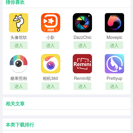
猜你喜欢
头像馆软
小影
DazzChic
Movepic
件最新版
相机
进入
进入
进入
进入
糖果照相
相机360
Remini软
Prettyup
机
件
软件
进入
进入
进入
进入
相关文章
本类下载排行