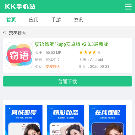
首页
应用
手游
资讯
安卓应用
安卓游戏
交友聊天
系统工具
交友聊天
影音播放
窃语漂流瓶app安卓版 v2.0.3最新版
大小：60.03 MB
小说漫画
学习教育
效率办公
语言：简体中文
系统：Android
类别：
交友聊天
时间：2026-06-23
拍摄美化
生活服务
浏览下载
普通下载
运动健身
地图导航
网络购物
金融理财
新闻资讯
游戏辅助
安卓其它