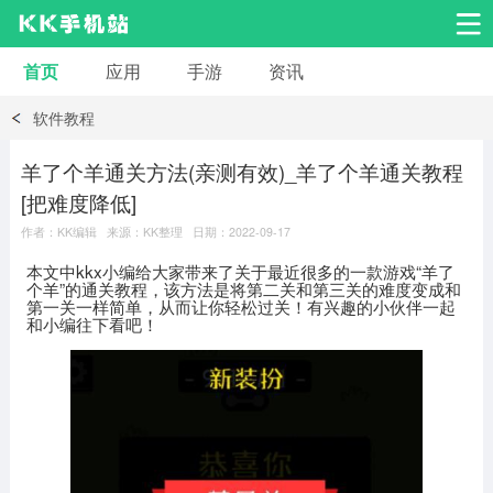
首页
应用
手游
资讯
安卓应用
安卓游戏
软件教程
系统工具
交友聊天
影音播放
羊了个羊通关方法(亲测有效)_羊了个羊通关教程
[把难度降低]
小说漫画
学习教育
效率办公
作者：KK编辑 来源：KK整理 日期：2022-09-17
本文中kkx小编给大家带来了关于最近很多的一款游戏“羊了
拍摄美化
生活服务
浏览下载
个羊”的通关教程，该方法是将第二关和第三关的难度变成和
第一关一样简单，从而让你轻松过关！有兴趣的小伙伴一起
和小编往下看吧！
运动健身
地图导航
网络购物
金融理财
新闻资讯
游戏辅助
安卓其它