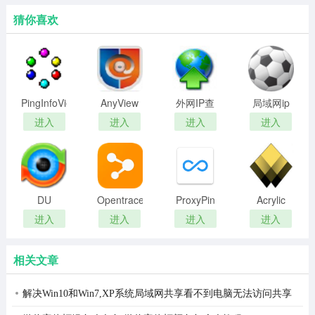
猜你喜欢
PingInfoView(IP
AnyView
外网IP查
局域网ip
工具)
网络警(网
询(查询外
扫描工具
进入
进入
进入
进入
络监控软
网ip地址)
(Network
件)
Scanner)
DU
Opentrace
ProxyPin
Acrylic
Meter(网
路由地址
WiFi
进入
进入
进入
进入
络流量监
追踪器
Professional(
视器)
络检测分
相关文章
析工具)
解决Win10和Win7,XP系统局域网共享看不到电脑无法访问共享