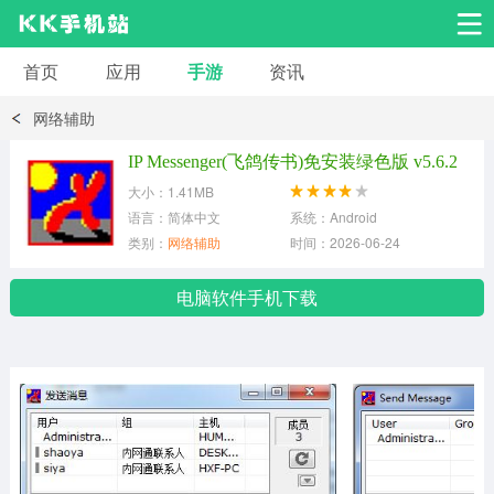
首页
应用
手游
资讯
安卓应用
安卓游戏
网络辅助
系统工具
交友聊天
影音播放
IP Messenger(飞鸽传书)免安装绿色版 v5.6.2
大小：1.41MB
小说漫画
学习教育
效率办公
语言：简体中文
系统：Android
类别：
网络辅助
时间：2026-06-24
拍摄美化
生活服务
浏览下载
电脑软件手机下载
运动健身
地图导航
网络购物
金融理财
新闻资讯
游戏辅助
安卓其它