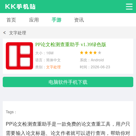
首页
应用
手游
资讯
安卓应用
安卓游戏
文字处理
系统工具
交友聊天
影音播放
PP论文检测查重助手 v1.39绿色版
大小：16M
小说漫画
学习教育
效率办公
语言：简体中文
系统：Android
类别：
文字处理
时间：2026-06-23
拍摄美化
生活服务
浏览下载
电脑软件手机下载
运动健身
地图导航
网络购物
Tags：
金融理财
新闻资讯
游戏辅助
PP论文检测查重助手是一款免费的论文查重工具，用户只
安卓其它
需要输入论文标题、论文作者就可以进行查询，帮助你对