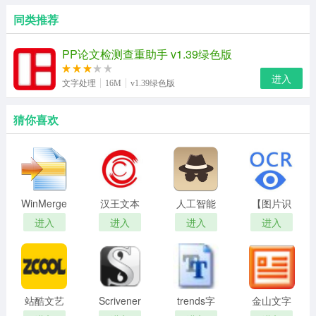
同类推荐
PP论文检测查重助手 v1.39绿色版
进入
文字处理
16M
v1.39绿色版
猜你喜欢
WinMerge
汉王文本
人工智能
【图片识
王
文章创作
别文字软
进入
进入
进入
进入
助手
件下载】
迅捷OCR
文字识别
软件
站酷文艺
Scrivener
trends字
金山文字