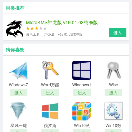
同类推荐
MicroKMS神龙版 v19.01.03纯净版
进入
激活工具
740KB
v19.01.03纯净版
猜你喜欢
Windows7
Word万能
Windows10
Wise
激活工具
激活工具
激活工具
Windows
进入
进入
进入
进入
Key
Finder秘
钥查看工
具
暴风一键
俄罗斯
Win10激
Win10数