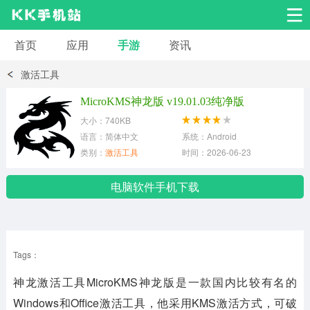
首页
应用
手游
资讯
安卓应用
安卓游戏
激活工具
系统工具
交友聊天
影音播放
MicroKMS神龙版 v19.01.03纯净版
大小：740KB
小说漫画
学习教育
效率办公
语言：简体中文
系统：Android
类别：
激活工具
时间：2026-06-23
拍摄美化
生活服务
浏览下载
电脑软件手机下载
运动健身
地图导航
网络购物
Tags：
金融理财
新闻资讯
游戏辅助
神龙激活工具MicroKMS神龙版是一款国内比较有名的
安卓其它
Windows和Office激活工具，他采用KMS激活方式，可破