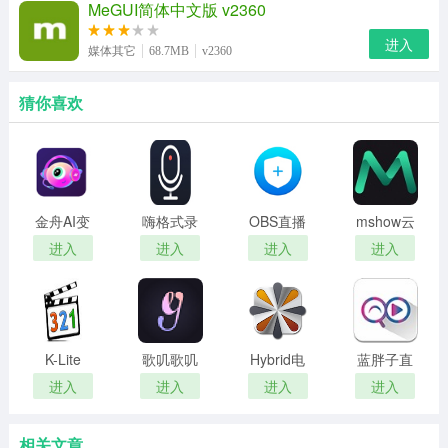
MeGUI简体中文版 v2360
进入
媒体其它
68.7MB
v2360
猜你喜欢
金舟AI变
嗨格式录
OBS直播
mshow云
声器官方
音大师绿
管家
导播
进入
进入
进入
进入
版
色版
K-Lite
歌叽歌叽
Hybrid电
蓝胖子直
Codec
最新版
脑版官网
播助手聚
进入
进入
进入
进入
Pack
2024最新
星PC版
Basic官网
版
相关文章