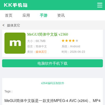
首页
应用
手游
资讯
安卓应用
安卓游戏
媒体其它
系统工具
交友聊天
影音播放
MeGUI简体中文版 v2360
大小：68.7MB
小说漫画
学习教育
效率办公
语言：简体中文
系统：Android
类别：
媒体其它
时间：2026-06-23
拍摄美化
生活服务
浏览下载
电脑软件手机下载
运动健身
地图导航
网络购物
x264编码压制软件
金融理财
新闻资讯
游戏辅助
Tags：
MeGUI简体中文版是一款支持MPEG-4 AVC (x264) 、MP4
安卓其它