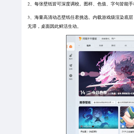
2、每张壁纸皆可深度调校。图样、色值、字句皆能
3、海量高清动态壁纸任君挑选。内载游戏级渲染底层
无滞，桌面因此鲜活生动。