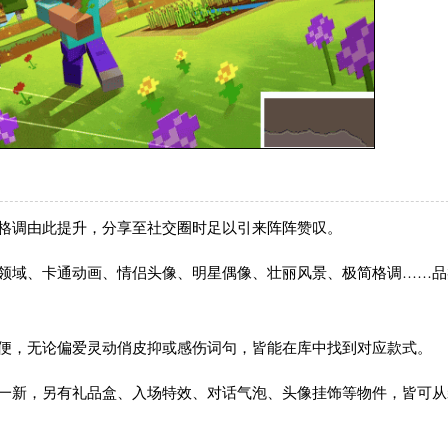
面格调由此提升，分享至社交圈时足以引来阵阵赞叹。
元领域、卡通动画、情侣头像、明星偶像、壮丽风景、极简格调……品
简便，无论偏爱灵动俏皮抑或感伤词句，皆能在库中找到对应款式。
然一新，另有礼品盒、入场特效、对话气泡、头像挂饰等物件，皆可从