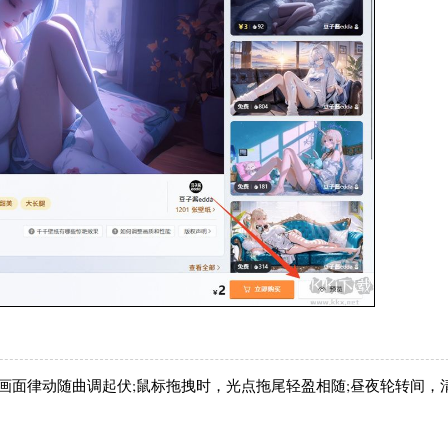
画面律动随曲调起伏;鼠标拖拽时，光点拖尾轻盈相随;昼夜轮转间，