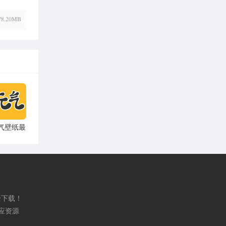
78.20MB
气壁纸最
新版
.25.8破解
版
全下载！
应资源