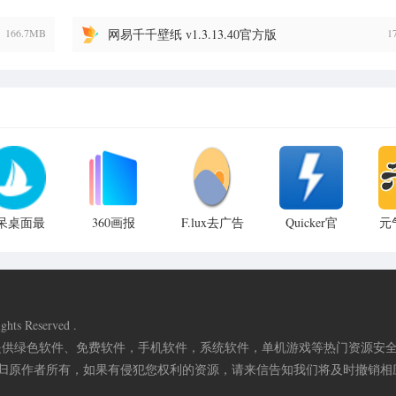
166.7MB
网易千千壁纸 v1.3.13.40官方版
1
呆桌面最
360画报
F.lux去广告
Quicker官
元
新绿色版
2023绿色最
版 v4.1.3
方最新版
.2.0.0免
新版
v1.39.31.0
v5
费版
v4.0.168.0
ights Reserved .
提供绿色软件、免费软件，手机软件，系统软件，单机游戏等热门资源安
归原作者所有，如果有侵犯您权利的资源，请来信告知
我们将及时撤销相