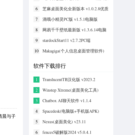
6
芝麻桌面美化全新版本 v1.0.2.8优质
版
7
滴哦小精灵PC版 v1.5.1电脑版
8
网易千千壁纸最新版 v1.3.6.14电脑
版
9
stardockStart11 v2.7.2PC端
10
Makagiga(个人信息桌面管理软件)
v6.34官网版
软件下载排行
1
TranslucentTB汉化版 v2023.2
2
Winstep Xtreme(桌面美化工具)
v23.11纯净版
3
Chatbox AI聊天软件 v1.1.4
4
Spacedesk(电脑版+手机版APK)
清晨与子
v1.0.42中文版
5
Nexus(桌面美化) v23.11
6
fences5破解版2024 v5.0.4.1