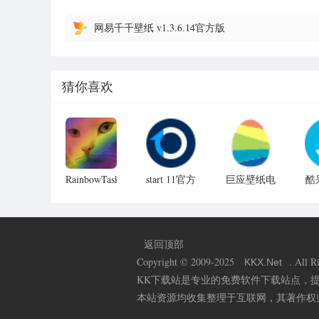
网易千千壁纸 v1.3.6.14官方版
猜你喜欢
RainbowTaskbar
start 11官方
巨应壁纸电
酷
任务栏美化
正版2024
脑最新版
工具汉化破
v2.05.3
v3.0.20.0高
v2
解版 v2.3.2
清版
返回顶部
Copyright © 2009-2025
. All R
KKX
.Net
KK下载站是专业的免费软件下载站点，
本站资源均收集整理于互联网，其著作权