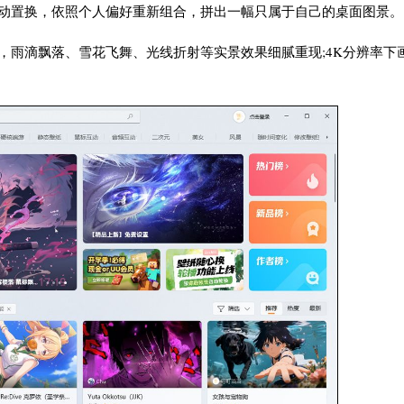
手动置换，依照个人偏好重新组合，拼出一幅只属于自己的桌面图景。
，雨滴飘落、雪花飞舞、光线折射等实景效果细腻重现;4K分辨率下