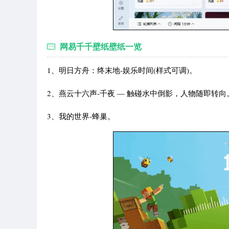
网易千千壁纸壁纸一览
1、明日方舟：终末地-娱乐时间(样式可调)。
2、燕云十六声-千夜 — 触碰水中倒影，人物随即转向
3、我的世界-蜂巢。