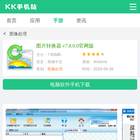
首页
应用
手游
资讯
安卓应用
安卓游戏
图像处理
系统工具
交友聊天
影音播放
图片转换器 v7.8.0.0官网版
大小：7.85MB
小说漫画
学习教育
效率办公
语言：简体中文
系统：Android
类别：
图像处理
时间：2026-06-26
拍摄美化
生活服务
浏览下载
电脑软件手机下载
运动健身
地图导航
网络购物
金融理财
新闻资讯
游戏辅助
安卓其它