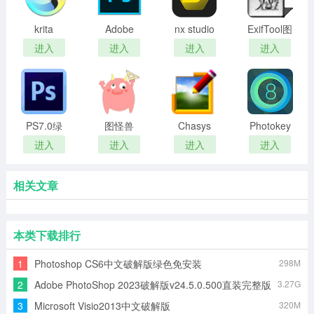
krita
Adobe
nx studio
ExifTool图
PhotoShop
正版
像工具汉
进入
进入
进入
进入
2022中文
化绿色版
破解版
PS7.0绿
图怪兽
Chasys
Photokey
色精简版
Draw IES
8 pro(蓝
进入
进入
进入
进入
Artist图像
绿色背景
处理工具
抠图软件)
相关文章
本类下载排行
1
Photoshop CS6中文破解版绿色免安装
298M
2
Adobe PhotoShop 2023破解版v24.5.0.500直装完整版
3.27G
3
Microsoft Visio2013中文破解版
320M