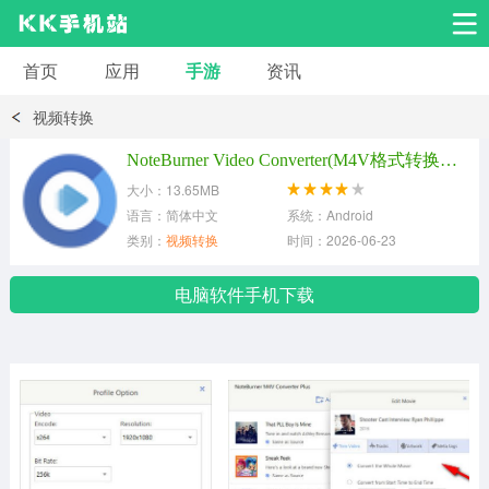
首页
应用
手游
资讯
安卓应用
安卓游戏
视频转换
系统工具
交友聊天
影音播放
NoteBurner Video Converter(M4V格式转换器) v5.5.8电脑版
大小：13.65MB
小说漫画
学习教育
效率办公
语言：简体中文
系统：Android
类别：
视频转换
时间：2026-06-23
拍摄美化
生活服务
浏览下载
电脑软件手机下载
运动健身
地图导航
网络购物
金融理财
新闻资讯
游戏辅助
安卓其它