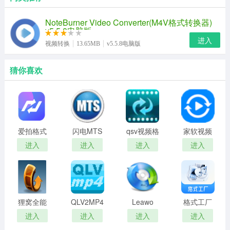
NoteBurner Video Converter(M4V格式转换器)
v5.5.8电脑版
进入
视频转换
13.65MB
v5.5.8电脑版
猜你喜欢
爱拍格式
闪电MTS
qsv视频格
家软视频
工厂最新
视频转换
式转换器
转换压缩
进入
进入
进入
进入
版
器免费版
(视频处理
软件)
狸窝全能
QLV2MP4(qlv
Leawo
格式工厂
视频转换
视频格式
Blu-ray
专业版
进入
进入
进入
进入
器客户端
转换器)
Ripper中