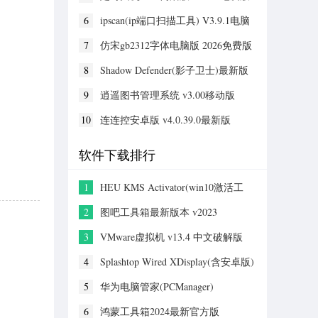
6
ipscan(ip端口扫描工具) V3.9.1电脑
版
7
仿宋gb2312字体电脑版 2026免费版
8
Shadow Defender(影子卫士)最新版
v1.5.0.726官方版
9
逍遥图书管理系统 v3.00移动版
10
连连控安卓版 v4.0.39.0最新版
软件下载排行
1
HEU KMS Activator(win10激活工
具) v42.0.1最新版2024
2
图吧工具箱最新版本 v2023
3
VMware虚拟机 v13.4 中文破解版
4
Splashtop Wired XDisplay(含安卓版)
v2022
5
华为电脑管家(PCManager)
v12.0.1.26破解版
6
鸿蒙工具箱2024最新官方版