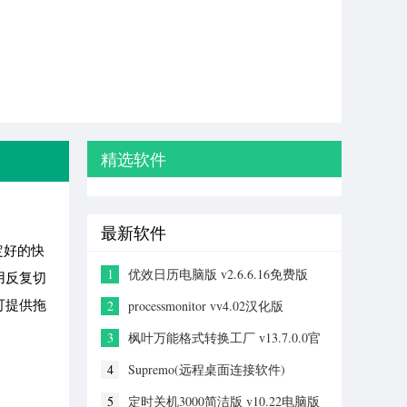
精选软件
最新软件
定好的快
1
优效日历电脑版 v2.6.6.16免费版
用反复切
可提供拖
2
processmonitor vv4.02汉化版
3
枫叶万能格式转换工厂 v13.7.0.0官
方版
4
Supremo(远程桌面连接软件)
v4.11.7.2990中文版
5
定时关机3000简洁版 v10.22电脑版