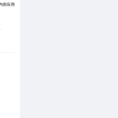
内部应用
。