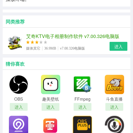
同类推荐
艾奇KTV电子相册制作软件 v7.00.326电脑版
进入
媒体其它
36.9MB
v7.00.326电脑版
猜你喜欢
OBS
趣美壁纸
FFmpeg
斗鱼直播
studio(录
app官方
界面版
伴侣
进入
进入
进入
进入
屏软件)
版