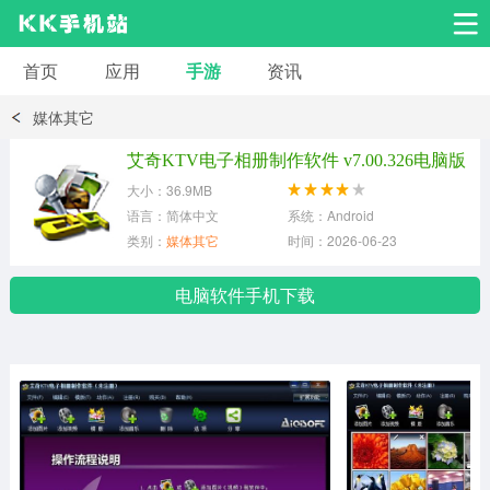
首页
应用
手游
资讯
安卓应用
安卓游戏
媒体其它
系统工具
交友聊天
影音播放
艾奇KTV电子相册制作软件 v7.00.326电脑版
大小：36.9MB
小说漫画
学习教育
效率办公
语言：简体中文
系统：Android
类别：
媒体其它
时间：2026-06-23
拍摄美化
生活服务
浏览下载
电脑软件手机下载
运动健身
地图导航
网络购物
金融理财
新闻资讯
游戏辅助
安卓其它