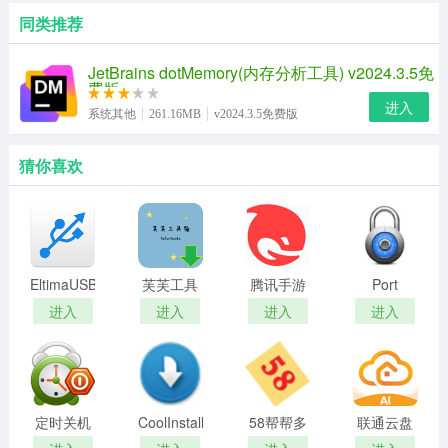
同类推荐
JetBrains dotMemory(内存分析工具) v2024.3.5免
费版
进入
系统其他
261.16MB
v2024.3.5免费版
猜你喜欢
EltimaUSBNetworkGate(USB
芙芙工具
腾讯手游
Port
设备共享
箱(免费开
助手最新
Locker(USB
进入
进入
进入
进入
软件)
源)
版
接口加密
工具)
定时关机
CoolInstall
58帮帮多
联通云盘
软件(附定
绿色版
开工具