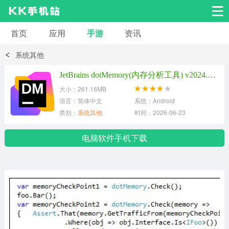
首页
应用
手游
资讯
安卓应用
安卓游戏
系统其他
系统工具
交友聊天
影音播放
JetBrains dotMemory(内存分析工具) v2024.3.5免费版
大小：261.16MB
小说漫画
学习教育
效率办公
语言：简体中文
系统：Android
类别：
系统其他
时间：2026-06-23
拍摄美化
生活服务
浏览下载
电脑软件手机下载
运动健身
地图导航
网络购物
金融理财
新闻资讯
游戏辅助
安卓其它