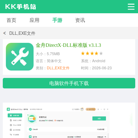
首页
应用
手游
资讯
安卓应用
安卓游戏
DLL,EXE文件
系统工具
交友聊天
影音播放
金舟DirectX·DLL标准版 v3.1.3
大小：5.75MB
小说漫画
学习教育
效率办公
语言：简体中文
系统：Android
类别：
DLL,EXE文件
时间：2026-06-23
拍摄美化
生活服务
浏览下载
电脑软件手机下载
运动健身
地图导航
网络购物
金融理财
新闻资讯
游戏辅助
安卓其它