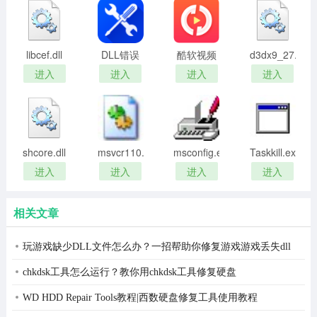
libcef.dll
DLL错误
酷软视频
d3dx9_27.dll
修复工具
转换器免
进入
进入
进入
进入
完整版
费版
shcore.dll
msvcr110.dll
msconfig.exe
Taskkill.exe
打不开修
官方原版
进入
进入
进入
进入
复工具
相关文章
玩游戏缺少DLL文件怎么办？一招帮助你修复游戏游戏丢失dll
问题
chkdsk工具怎么运行？教你用chkdsk工具修复硬盘
WD HDD Repair Tools教程|西数硬盘修复工具使用教程