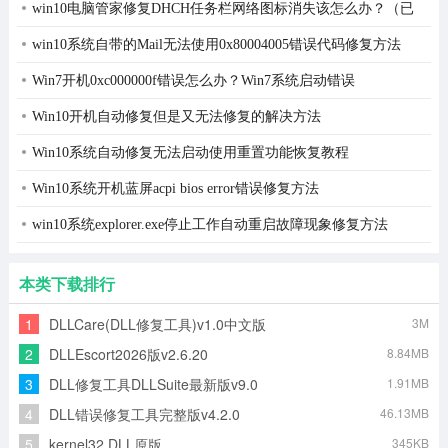
win10电脑管家修复DHCH任务栏网络图标消失该怎么办？（已
解决）
win10系统自带的Mail无法使用0x80004005错误代码修复方法
Win7开机0xc000000f错误怎么办？Win7系统启动错误
0xc000000f修复方法
Win10开机自动修复但是又无法修复的解决方法
Win10系统自动修复无法启动使用重置功能恢复教程
Win10系统开机蓝屏acpi bios error错误修复方法
win10系统explorer.exe停止工作自动重启故障现象修复方法
本类下载排行
1
DLLCare(DLL修复工具)v1.0中文版
3M
2
DLLEscort2026版v2.6.20
8.84MB
3
DLL修复工具DLLSuite最新版v9.0
1.91MB
4
DLL错误修复工具完整版v4.2.0
46.13MB
5
kernel32.DLL原版
345KB