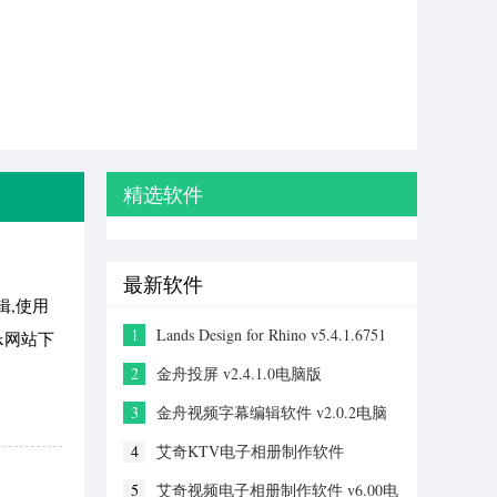
精选软件
最新软件
辑,使用
1
Lands Design for Rhino v5.4.1.6751
k网站下
官方版
2
金舟投屏 v2.4.1.0电脑版
3
金舟视频字幕编辑软件 v2.0.2电脑
版
4
艾奇KTV电子相册制作软件
v7.00.326
5
艾奇视频电子相册制作软件 v6.00电