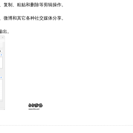
、复制、粘贴和删除等剪辑操作。
、微博和其它各种社交媒体分享。
输出。
：