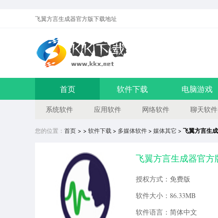
飞翼方言生成器官方版
下载地址
首页
软件下载
电脑游戏
系统软件
应用软件
网络软件
聊天软件
您的位置：
首页
> >
软件下载
>
多媒体软件
>
媒体其它
>
飞翼方言生成
飞翼方言生成器官方版 v
授权方式：免费版
软件大小：86.33MB
软件语言：简体中文