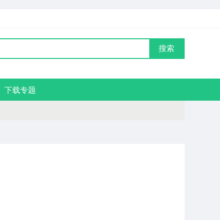
搜索
下载专题