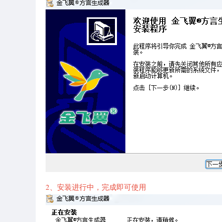
2、安装进行中，完成即可使用