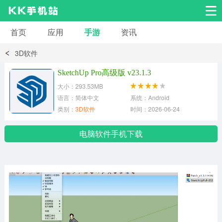
首页
应用
手游
资讯
安卓应用
安卓游戏
3D软件
系统工具
交友聊天
影音播放
SketchUp Pro高级版 v23.1.3
大小：293.53MB
小说漫画
学习教育
效率办公
语言：简体中文
系统：Android
类别：
3D软件
时间：2026-06-24
拍摄美化
生活服务
浏览下载
电脑软件手机下载
运动健身
地图导航
网络购物
金融理财
新闻资讯
游戏辅助
安卓其它