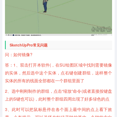
SketchUpPro常见问题
问：如何镜像?
答：1、双击打开本软件(，在SU绘图区域中找到需要镜像
的实体，然后选中这个实体，点右键创建群组，这样整个
实体的所有的线面全部都在一个群组里面了
2、选中刚刚制作的群组，点击“缩放”命令(或者直接按键盘
上的S键也可以)，此时整个群组四周出现了好多绿色的点
3、此时可以把鼠标悬停在各个面上最中间的点上看下效