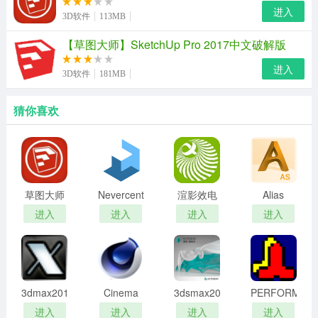
进入
3D软件
113MB
【草图大师】SketchUp Pro 2017中文破解版
进入
3D软件
181MB
猜你喜欢
草图大师
Nevercenter
渲影效电
Alias
sketchup2020
Silo(三维
脑版
AutoStudio
进入
进入
进入
进入
中文破解
建模软件)
安装包
版(含注册
机)
3dmax2012
Cinema
3dsmax2018
PERFORM
注册机
4D安装包
中文版
3D安装包
进入
进入
进入
进入