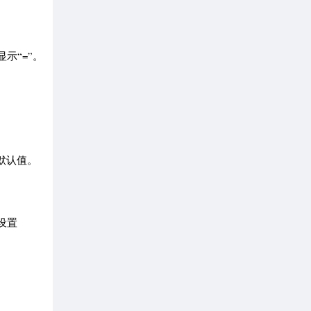
示“=”。
默认值。
设置