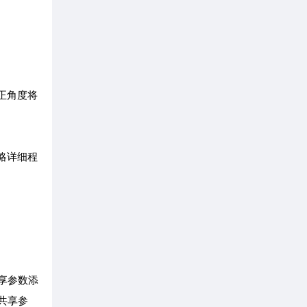
正角度将
略详细程
享参数添
共享参