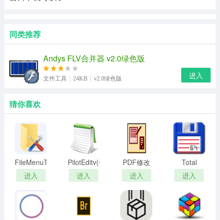
同类推荐
Andys FLV合并器 v2.0绿色版
进入
文件工具
24KB
v2.0绿色版
猜你喜欢
FileMenuTools
PilotEditv(代
PDF修改
Total
免激活版-
码编辑器)
器
Commander
进入
进入
进入
进入
Windows
破解版64
右键菜单
位
增强工具