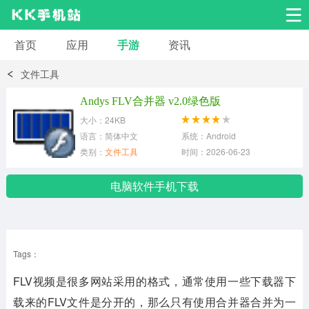
首页
应用
手游
资讯
安卓应用
安卓游戏
文件工具
系统工具
交友聊天
影音播放
Andys FLV合并器 v2.0绿色版
大小：24KB
小说漫画
学习教育
效率办公
语言：简体中文
系统：Android
类别：
文件工具
时间：2026-06-23
拍摄美化
生活服务
浏览下载
电脑软件手机下载
运动健身
地图导航
网络购物
Tags：
金融理财
新闻资讯
游戏辅助
FLV视频是很多网站采用的格式，通常使用一些下载器下
安卓其它
载来的FLV文件是分开的，那么只有使用合并器合并为一