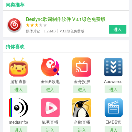
同类推荐
Beslyric歌词制作软件 V3.1绿色免费版
进入
媒体其它
1.25MB
V3.1绿色免费版
猜你喜欢
游拍直播
全民K歌电
金舟投屏
Apowersoft(视
君
脑官方版
电脑版
频下载王)
进入
进入
进入
进入
mediainfo(视
氧秀直播
企鹅直播
EMDB官
频参数检
伴侣
伴侣
方正版
进入
进入
进入
进入