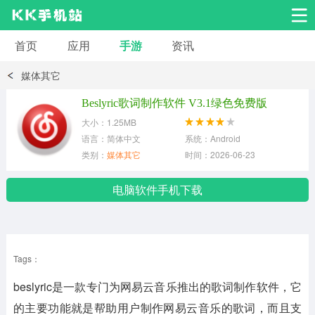
首页
应用
手游
资讯
安卓应用
安卓游戏
媒体其它
系统工具
交友聊天
影音播放
Beslyric歌词制作软件 V3.1绿色免费版
大小：1.25MB
小说漫画
学习教育
效率办公
语言：简体中文
系统：Android
类别：
媒体其它
时间：2026-06-23
拍摄美化
生活服务
浏览下载
电脑软件手机下载
运动健身
地图导航
网络购物
Tags：
金融理财
新闻资讯
游戏辅助
beslyric是一款专门为网易云音乐推出的歌词制作软件，它
安卓其它
的主要功能就是帮助用户制作网易云音乐的歌词，而且支