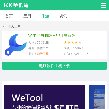
首页
应用
手游
资讯
安卓应用
安卓游戏
聊天工具
系统工具
交友聊天
影音播放
WeTool电脑版 v.5.6.1最新版
大小：79.36MB
小说漫画
学习教育
效率办公
语言：简体中文
系统：Android
类别：
聊天工具
时间：2026-07-25
拍摄美化
生活服务
浏览下载
电脑软件手机下载
运动健身
地图导航
网络购物
金融理财
新闻资讯
游戏辅助
安卓其它