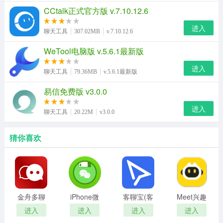
CCtalk正式官方版 v.7.10.12.6
进入
聊天工具
307.02MB
v.7.10.12.6
WeTool电脑版 v.5.6.1最新版
进入
聊天工具
79.36MB
v.5.6.1最新版
易信免费版 v3.0.0
进入
聊天工具
20.22M
v3.0.0
猜你喜欢
金舟多聊
iPhone微
客聊宝(客
Meet兴趣
免费版
信聊天记
服快速回
社区
进入
进入
进入
进入
录导出工
复软件)