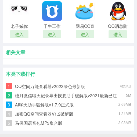
具
老子贼你
千牛工作
网易CC直
QQ消息防
妈委屈表
台
播最新版
撤回补丁
进入
进入
进入
进入
情包
相关文章
本类下载排行
1
QQ空间万能查看器v2023绿色最新版
425KB
2
楼月微信聊天记录导出恢复助手破解版v2021最新已注
5M
册版
3
AI聊天助手破解版v1.7.9正式版
2.69MB
4
加密QQ空间查看器V1.2破解版
1.24MB
5
马保国语音包MP3集合版
3.08MB