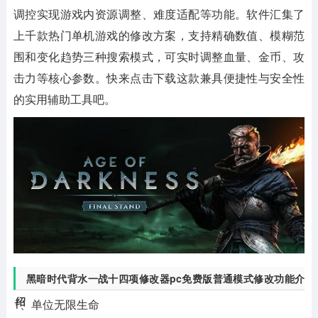
调控实现游戏内资源调整、难度适配等功能。软件汇集了
上千款热门单机游戏的修改方案，支持精确数值、模糊范
围和变化趋势三种搜索模式，可实时调整血量、金币、攻
击力等核心参数。快来点击下载这款兼具便捷性与安全性
的实用辅助工具吧。
黑暗时代背水一战十四项修改器pc免费版普通模式修改功能介
绍
1、单位无限生命