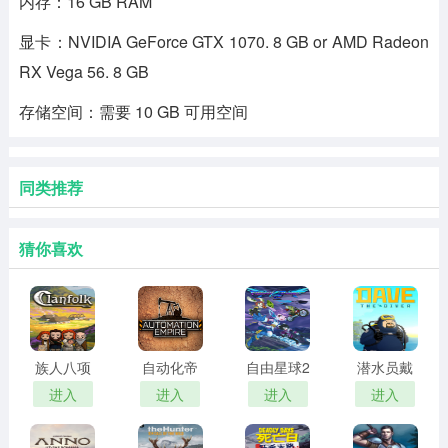
内存：16 GB RAM
显卡：NVIDIA GeForce GTX 1070. 8 GB or AMD Radeon
RX Vega 56. 8 GB
存储空间：需要 10 GB 可用空间
同类推荐
猜你喜欢
族人八项
自动化帝
自由星球2
潜水员戴
修改器
国修改器
三十一项
夫修改器
进入
进入
进入
进入
修改器
PC