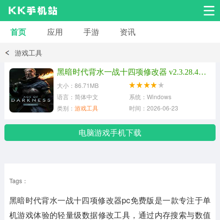
首页
应用
手游
资讯
安卓应用
安卓游戏
游戏工具
系统工具
交友聊天
影音播放
黑暗时代背水一战十四项修改器 v2.3.28.4最新版
大小：86.71MB
小说漫画
学习教育
效率办公
语言：简体中文
系统：Windows
类别：
游戏工具
时间：2026-06-23
拍摄美化
生活服务
浏览下载
电脑游戏手机下载
运动健身
地图导航
网络购物
Tags：
金融理财
新闻资讯
游戏辅助
黑暗时代背水一战十四项修改器pc免费版
是一款专注于单
安卓其它
机游戏体验的轻量级数据修改工具，通过内存搜索与数值