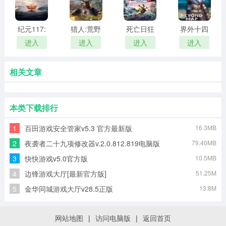
纪元117:
猎人:荒野
死亡日狂
界外十四
罗马和平
的召唤
杀末路十
项修改器
进入
进入
进入
进入
pc
一项修改
器
相关文章
本类下载排行
1
百田游戏安全管家v5.3 官方最新版
16.3MB
2
夜袭者二十九项修改器v.2.0.812.819电脑版
79.40MB
3
快快游戏v5.0官方版
10.5MB
4
边锋游戏大厅[最新官方版]
51.25M
5
金华同城游戏大厅v28.5正版
13.8M
网站地图
|
访问电脑版
|
返回首页