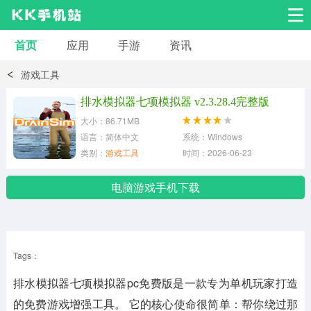
首页
应用
手游
资讯
安卓应用
安卓游戏
游戏工具
系统工具
交友聊天
影音播放
排水模拟器七项模拟器 v2.3.28.4完整版
大小：86.71MB
小说漫画
学习教育
效率办公
语言：简体中文
系统：Windows
类别：
游戏工具
时间：2026-06-23
拍摄美化
生活服务
浏览下载
电脑游戏手机下载
运动健身
地图导航
网络购物
Tags：
金融理财
新闻资讯
游戏辅助
排水模拟器七项模拟器pc免费版
是一款专为单机玩家打造
安卓其它
的免费游戏增强工具。 它的核心使命很简单：帮你绕过那