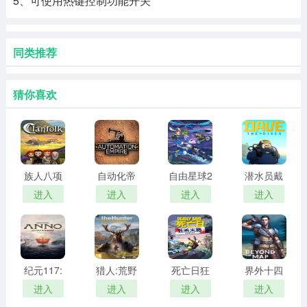
5、可使用热键控制功能开关
同类推荐
猜你喜欢
族人八项
自动化帝
自由星球2
潜水员戴
修改器
国修改器
三十一项
夫修改器
进入
进入
进入
进入
修改器
PC
纪元117:
猎人:荒野
死亡日狂
界外十四
罗马和平
的召唤
杀末路十
项修改器
进入
进入
进入
进入
pc
一项修改