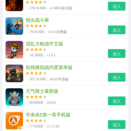
进入
578.10 MB
v1.690.0安卓版
角色扮演
动作游戏
益智休闲
指尖战斗家
进入
策略塔防
飞行射击
冒险解谜
79.65 MB
v1.4.5完整版
混乱大枪战中文版
体育竞技
音乐游戏
赛车竞速
进入
34.78MB
v1.4.1
手游工具
其它手游
前线模拟战内置菜单版
进入
307.54 MB
v8.0.8手游版
元气骑士最新版
进入
89.99MB
v0.4.0
半条命2第一章手机版
进入
57.91MB
v1.17.26