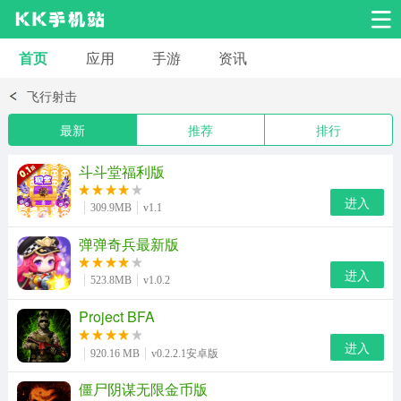
首页
应用
手游
资讯
安卓应用
安卓游戏
飞行射击
系统工具
交友聊天
影音播放
最新
推荐
排行
小说漫画
学习教育
效率办公
斗斗堂福利版
进入
309.9MB
v1.1
拍摄美化
生活服务
浏览下载
弹弹奇兵最新版
进入
运动健身
地图导航
网络购物
523.8MB
v1.0.2
Project BFA
金融理财
新闻资讯
游戏辅助
进入
920.16 MB
v0.2.2.1安卓版
安卓其它
模拟经营
僵尸阴谋无限金币版