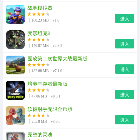
战地模拟器
进入
180.23 MB
v1.0
变形坦克2
进入
140.07 MB
v2.8.2
围攻第二次世界大战最新版
进入
182.88 MB
v7.1.0
培养幸存者最新版
进入
47.86 MB
v8.3.1
软糖射手无限金币版
进入
255.8 MB
v3.9.5
完整的灵魂