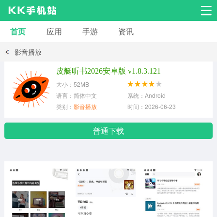
首页
应用
手游
资讯
安卓应用
安卓游戏
影音播放
系统工具
交友聊天
影音播放
皮艇听书2026安卓版 v1.8.3.121
大小：52MB
小说漫画
学习教育
效率办公
语言：简体中文
系统：Android
类别：
影音播放
时间：2026-06-23
拍摄美化
生活服务
浏览下载
普通下载
运动健身
地图导航
网络购物
金融理财
新闻资讯
游戏辅助
安卓其它