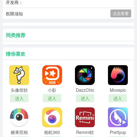
开发商：
权限须知
点击查看
同类推荐
猜你喜欢
头像馆软
小影
DazzChic
Movepic
件最新版
相机
进入
进入
进入
进入
糖果照相
相机360
Remini软
Prettyup