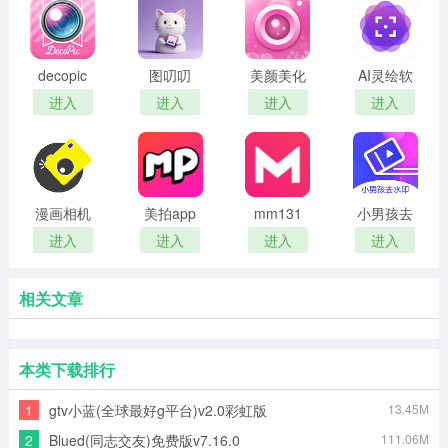
decopic
图叨叨
美颜美化
AI灵绘软
相机
件
进入
进入
进入
进入
漫画相机
美拍app
mm131
小男孩去
免费版
最新版
水印
进入
进入
进入
进入
相关文章
本类下载排行
1
gtv小蓝(全球最好g平台)v2.0彩虹版
13.45M
2
Blued(同志交友)免费版v7.16.0
111.06M