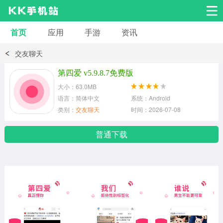
首页
应用
手游
资讯
安卓应用
安卓游戏
交友聊天
系统工具
交友聊天
影音播放
第四爱 v5.9.8.7免费版
大小：63.0MB
小说漫画
学习教育
效率办公
语言：简体中文
系统：Android
类别：
交友聊天
时间：2026-07-08
拍摄美化
生活服务
浏览下载
普通下载
运动健身
地图导航
网络购物
金融理财
新闻资讯
游戏辅助
安卓其它