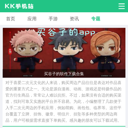
首页
应用
手游
资讯
专题
安卓应用
安卓游戏
系统工具
交友聊天
影音播放
小说漫画
学习教育
效率办公
拍摄美化
生活服务
浏览下载
买谷子的软件下载合集
对于喜爱二次元文化的人来说，购买周边产品往往是表达对作品喜
运动健身
地图导航
网络购物
爱的重要方式之一。无论是源自漫画、动画、游戏还是特摄作品的
官方衍生商品，常常让人难以抗拒。不过，如果没有合适的购买渠
道，找到可靠又实惠的平台并不容易。为此，小编整理了几款便于
金融理财
新闻资讯
游戏辅助
入手二次元周边的手机应用，例如萌购、画包包、临界等。这些平
台覆盖了立牌、挂饰、徽章、明信片、挂坠等多种类型的周边商
品，用户可根据需求直接下单购买。感兴趣的朋友可以下载试用。
安卓其它