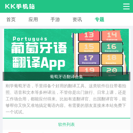
首页
应用
手游
资讯
专题
安卓应用
安卓游戏
系统工具
交友聊天
影音播放
小说漫画
学习教育
效率办公
拍摄美化
生活服务
浏览下载
葡萄牙语翻译合集
刚学葡萄牙语，手里得备个好用的翻译工具。这类软件往往带着拍
运动健身
地图导航
网络购物
照、语音和文本等多种译法，不管你是出门旅行、日常上课，还是
工作场合用，都能应付得来。比如有道翻译官、出国翻译官等，能
够帮你又快又准地搞定葡语内容。有需要的朋友直接来本站免费下
金融理财
新闻资讯
游戏辅助
一个试试。
软件列表
安卓其它