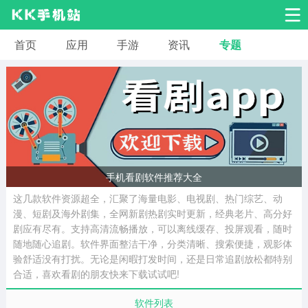
首页
应用
手游
资讯
专题
安卓应用
安卓游戏
系统工具
交友聊天
影音播放
小说漫画
学习教育
效率办公
拍摄美化
生活服务
浏览下载
手机看剧软件推荐大全
这几款软件资源超全，汇聚了海量电影、电视剧、热门综艺、动
运动健身
地图导航
网络购物
漫、短剧及海外剧集，全网新剧热剧实时更新，经典老片、高分好
剧应有尽有。支持高清流畅播放，可以离线缓存、投屏观看，随时
随地随心追剧。软件界面整洁干净，分类清晰、搜索便捷，观影体
金融理财
新闻资讯
游戏辅助
验舒适没有打扰。无论是闲暇打发时间，还是日常追剧放松都特别
合适，喜欢看剧的朋友快来下载试试吧!
安卓其它
软件列表