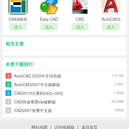
版
CAXA线切
Easy CAD
CAD
AutoCAD2016
割软件
Converter
Mechanical
注册机
进入
进入
进入
进入
安装包
相关文章
本类下载排行
1
AutoCAD 2020中文绿色版
1.51GB
2
AutoCAD2021中文破解版
1.68G
3
CAD2019注册机64位+32位
1.95M
4
CAD快速看图vip破解版
29.6MB
5
CAD2007免费中文版
498M
网站地图
|
访问电脑版
|
返回首页