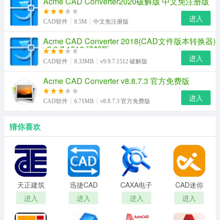
Acme CAD Converter2020破解版 中文免注册版
进入
CAD软件
8.5M
中文免注册版
Acme CAD Converter 2018(CAD文件版本转换器)
v9.9.7.1512 破解版
进入
CAD软件
8.33MB
v9.9.7.1512 破解版
Acme CAD Converter v8.8.7.3 官方免费版
进入
CAD软件
6.71MB
v8.8.7.3 官方免费版
猜你喜欢
天正建筑
迅捷CAD
CAXA电子
CAD迷你
2013
转换器
图版(含破
编辑器
进入
进入
进入
进入
32&64位
解补丁)
绿色破解