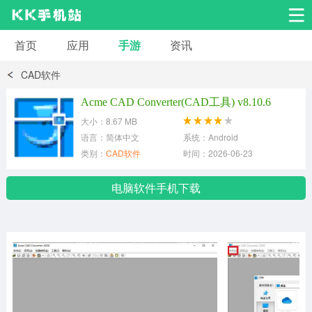
首页
应用
手游
资讯
安卓应用
安卓游戏
CAD软件
系统工具
交友聊天
影音播放
Acme CAD Converter(CAD工具) v8.10.6
大小：8.67 MB
小说漫画
学习教育
效率办公
语言：简体中文
系统：Android
类别：
CAD软件
时间：2026-06-23
拍摄美化
生活服务
浏览下载
电脑软件手机下载
运动健身
地图导航
网络购物
金融理财
新闻资讯
游戏辅助
安卓其它