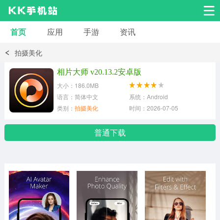
首页
应用
手游
资讯
安卓应用
安卓游戏
拍摄美化
系统工具
交友聊天
影音播放
相片大师 v20.13.2安卓版
大小：186.0MB
小说漫画
学习教育
效率办公
语言：简体中文
系统：Android
类别：
拍摄美化
时间：2026-07-05
拍摄美化
生活服务
浏览下载
普通下载
运动健身
地图导航
网络购物
金融理财
新闻资讯
游戏辅助
安卓其它