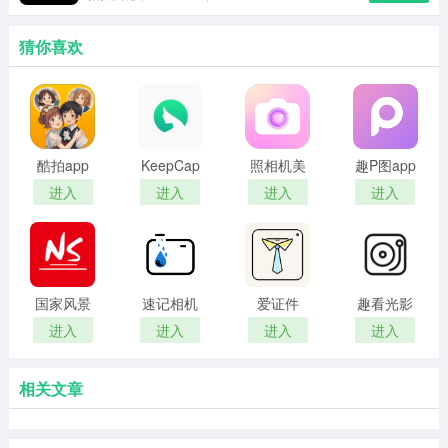
猜你喜欢
酷拍app
KeepCap
照相机美
趣P图app
相机
颜手机版
进入
进入
进入
进入
国家风景
速记相机
爱证件
趣看光影
最新版
进入
进入
进入
进入
相关文章