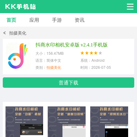
首页
应用
手游
资讯
安卓应用
安卓游戏
拍摄美化
系统工具
交友聊天
影音播放
抖商水印相机安卓版 v2.4.1手机版
大小：156.47MB
小说漫画
学习教育
效率办公
语言：简体中文
系统：Android
类别：
拍摄美化
时间：2026-07-05
拍摄美化
生活服务
浏览下载
普通下载
运动健身
地图导航
网络购物
金融理财
新闻资讯
游戏辅助
安卓其它