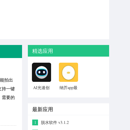
精选应用
能拍出
AI光速创
纳芥app最
支持一键
作2026官
新官方正
。需要的
方正版
版
最新应用
1
脱水软件 v3.1.2