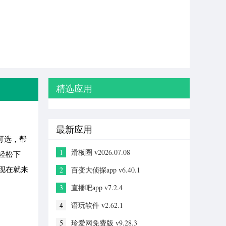
精选应用
最新应用
可选，帮
1
滑板圈 v2026.07.08
轻松下
现在就来
2
百变大侦探app v6.40.1
3
直播吧app v7.2.4
4
语玩软件 v2.62.1
5
珍爱网免费版 v9.28.3