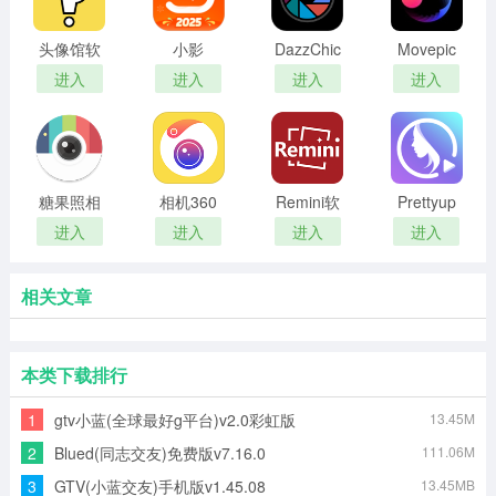
头像馆软
小影
DazzChic
Movepic
件最新版
相机
进入
进入
进入
进入
糖果照相
相机360
Remini软
Prettyup
机
件
软件
进入
进入
进入
进入
相关文章
本类下载排行
1
gtv小蓝(全球最好g平台)v2.0彩虹版
13.45M
2
Blued(同志交友)免费版v7.16.0
111.06M
3
GTV(小蓝交友)手机版v1.45.08
13.45MB