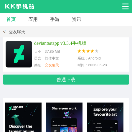
首页
应用
手游
资讯
安卓应用
安卓游戏
交友聊天
系统工具
交友聊天
影音播放
deviantartapp v3.3.4手机版
大小：37.85 MB
小说漫画
学习教育
效率办公
语言：简体中文
系统：Android
类别：
交友聊天
时间：2026-06-23
拍摄美化
生活服务
浏览下载
普通下载
运动健身
地图导航
网络购物
金融理财
新闻资讯
游戏辅助
安卓其它