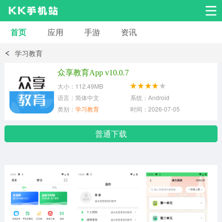
首页
应用
手游
资讯
安卓应用
安卓游戏
学习教育
系统工具
交友聊天
影音播放
众享教育App v10.0.7
大小：112.49MB
小说漫画
学习教育
效率办公
语言：简体中文
系统：Android
类别：
学习教育
时间：2026-07-05
拍摄美化
生活服务
浏览下载
普通下载
运动健身
地图导航
网络购物
金融理财
新闻资讯
游戏辅助
安卓其它