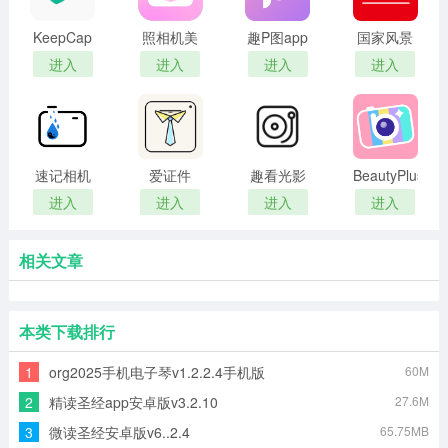
KeepCap
照相机美
趣P图app
国家风景
相机
颜手机版
进入
进入
进入
进入
速记相机
爱证件
趣看光影
BeautyPlus
最新版
相机
进入
进入
进入
进入
相关文章
本类下载排行
1
org2025手机电子琴v1.2.2.4手机版
60M
2
精读圣经app安卓版v3.2.10
27.6M
3
微读圣经安卓版v6..2.4
65.75MB